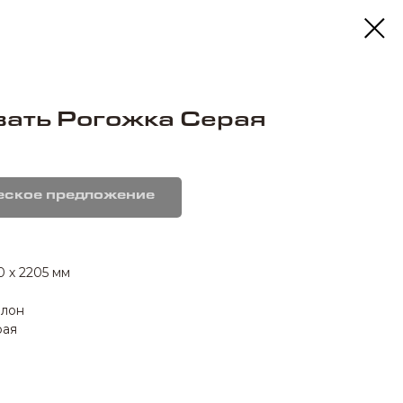
ать Рогожка Серая
еское предложение
0 х 2205 мм
олон
рая