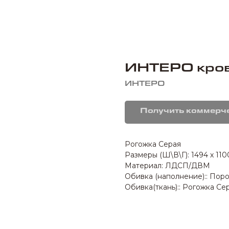
ИНТЕРО кров
ИНТЕРО
Получить коммерч
Рогожка Серая
Размеры (Ш\В\Г): 1494 х 110
Материал: ЛДСП/ДВМ
Обивка (наполнение):: Пор
Обивка(ткань):: Рогожка Се