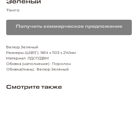
Зеленый
Танго
Получить коммерческое предложение
Велюр Зеленый
Размеры (Ш\В\Г): 1694 х 1103 х 2141мм
Материал: ЛДСП/ДВМ
Обивка (наполнение):: Поролон
Обивка(ткань):: Велюр Зеленый
Смотрите также