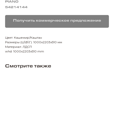
PIANO
54214144
Получить коммерческое предложение
Цвет: Кашемир/Каштан
Размеры (Ш\В\Г): 1000х2203х510 мм
Материал: ЛДСП
whd: 1000x2203x510 mm
Смотрите также