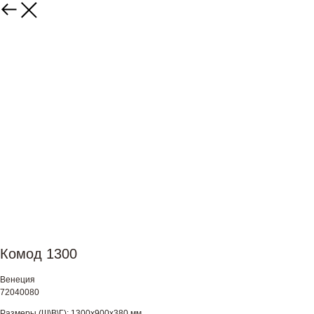
Комод 1300
Венеция
72040080
Размеры (Ш\В\Г): 1300х900х380 мм