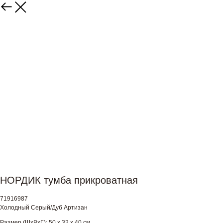
НОРДИК тумба прикроватная
71916987
Холодный Серый/Дуб Артизан
Размер (ШхВхГ): 50 х 32 х 40 см