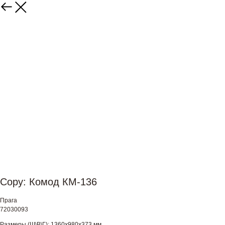
Copy: Комод КМ-136
Прага
72030093
Размеры (Ш\В\Г): 1360х980х373 мм