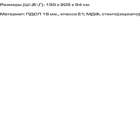
Размеры (Ш\В\Г): 150 х 205 х 54 см.
Материал: ЛДСП 16 мм., класса Е1; МДФ, стекло(зеркало)