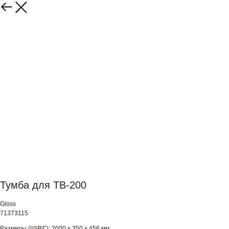
Тумба для ТВ-200
Gloss
71373115
Размеры (Ш\В\Г): 2000 х 350 х 456 мм