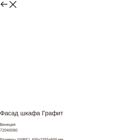
Фасад шкафа Графит
Венеция
72040090
Размеры (Ш\В\Г): 400х2355х600 мм