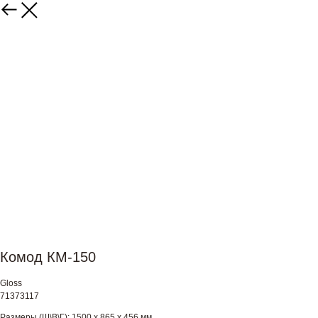
Комод КМ-150
Gloss
71373117
Размеры (Ш\В\Г): 1500 х 865 х 456 мм